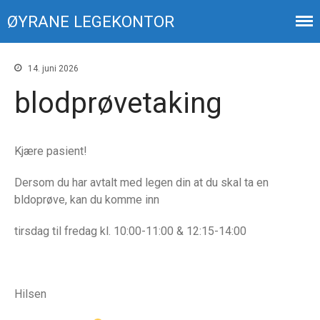
ØYRANE LEGEKONTOR
Din økonomi
14. juni 2026
Ansatte
blodprøvetaking
Kontakt
Kjære pasient!
Dersom du har avtalt med legen din at du skal ta en
bldoprøve, kan du komme inn
tirsdag til fredag kl. 10:00-11:00 & 12:15-14:00
sommerferien 2026
timebestilling
blodprøvetaking
Hilsen
Prøvesvar fra Helse Bergen