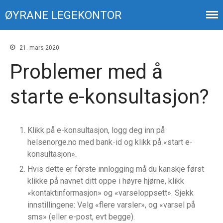
ØYRANE LEGEKONTOR
Din økonomi
21. mars 2020
Ansatte
Problemer med å
Kontakt
starte e-konsultasjon?
Klikk på e-konsultasjon, logg deg inn på
helsenorge.no med bank-id og klikk på «start e-
konsultasjon».
sommerferien 2026
Hvis dette er første innlogging må du kanskje først
klikke på navnet ditt oppe i høyre hjørne, klikk
timebestilling
«kontaktinformasjon» og «varseloppsett». Sjekk
blodprøvetaking
innstillingene: Velg «flere varsler», og «varsel på
Prøvesvar fra Helse Bergen
sms» (eller e-post, evt begge).